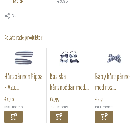
MSRP
€3,95
Del
Relaterade produkter
Hårspännen Pippa
Basiska
Baby hårspänne
- Azu...
hårsnoddar med...
med ros...
€4,50
€4,95
€3,95
Inkl. moms
Inkl. moms
Inkl. moms