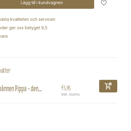
Lägg till i kundvagnen
 bästa kvaliteten och servicen
der ger oss betyget 9,5
rans
dukter
ännen Pippa - den...
€5,95
Inkl. moms