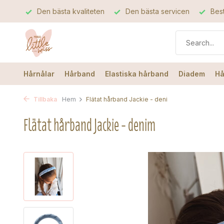
a dag
Den bästa kvaliteten
Den bästa servicen
Best
Hårnålar
Hårband
Elastiska hårband
Diadem
Hå
Tillbaka
Hem
Flätat hårband Jackie - deni
Flätat hårband Jackie - denim