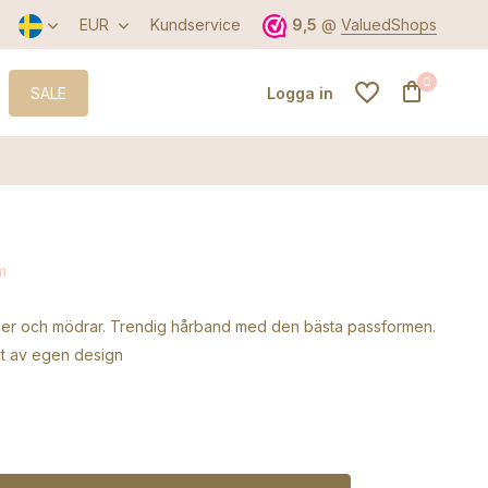
Den bästa servicen
EUR
Kundservice
9,5
@
ValuedShops
0
SALE
Logga in
Skapa ett konto
m
Skapa ett konto
ejer och mödrar. Trendig hårband med den bästa passformen.
et av egen design