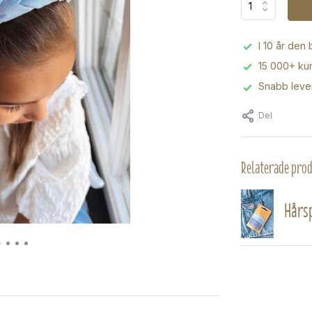
I 10 år den
15 000+ kun
Snabb leve
Del
Relaterade pro
Hårsp