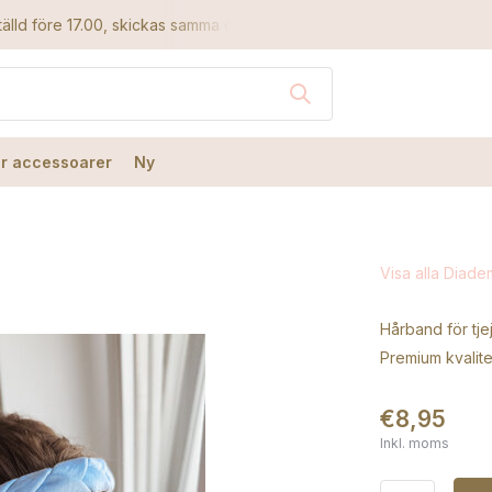
älld före 17.00, skickas samma dag
Den bästa kvaliteten
r accessoarer
Ny
Visa alla Diade
Hårband för tj
Premium kvalit
€8,95
Inkl. moms