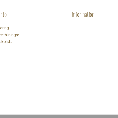
onto
Information
rering
eställningar
skelista