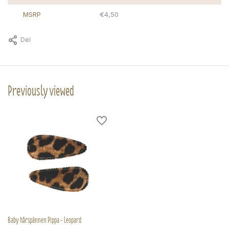
MSRP
€4,50
Del
Previously viewed
Baby hårspännen Pippa - leopard