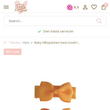
0
9,5
Den bästa servicen
Tillbaka
Hem
Baby hårspännen med rosett I...
60% sale