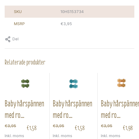
SKU
10HS153734
MSRP
€3,95
Del
Relaterade produkter
Baby hårspännen
Baby hårspännen
Baby hårspänne
med ro...
med ro...
med ro...
€1,58
€1,58
€1,98
€3,95
€3,95
€3,95
Inkl. moms
Inkl. moms
Inkl. moms