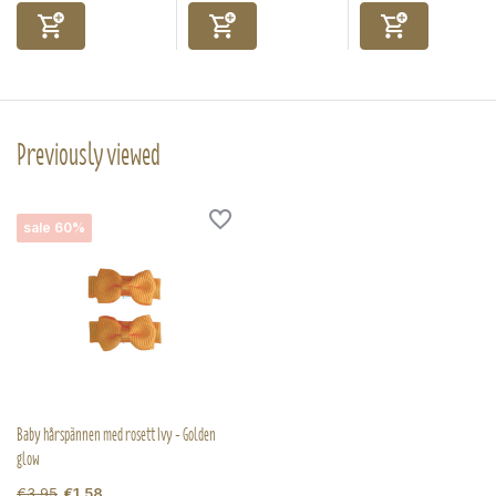
Previously viewed
sale 60%
Baby hårspännen med rosett Ivy - Golden
glow
€3,95
€1,58