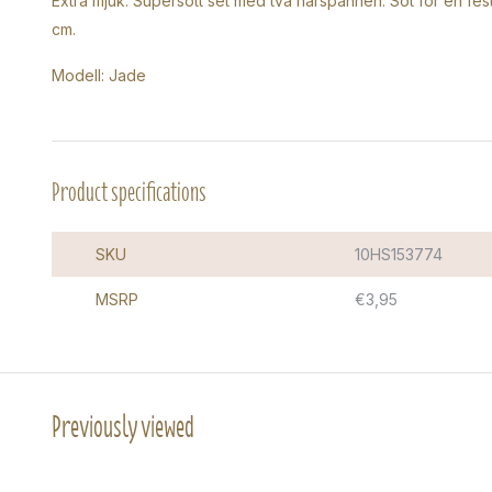
Extra mjuk: Supersött set med två hårspännen. Söt för en fest e
cm.
Modell: Jade
Product specifications
SKU
10HS153774
MSRP
€3,95
Previously viewed