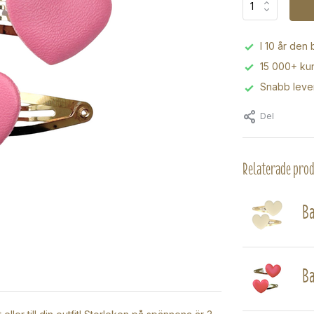
I 10 år den
15 000+ kun
Snabb leve
Del
Relaterade pro
Ba
Ba