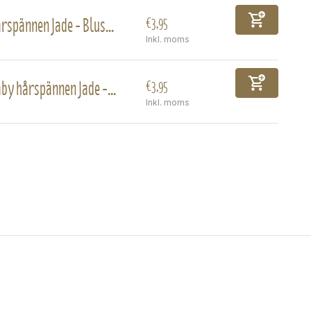
rspännen Jade - Blus...
€3,95
Inkl. moms
by hårspännen Jade -...
€3,95
Inkl. moms