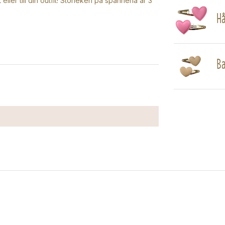
ller till din outfit! Storleken på spännena är 3
Hå
Ba