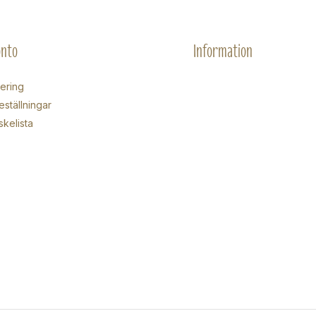
onto
Information
rering
eställningar
skelista