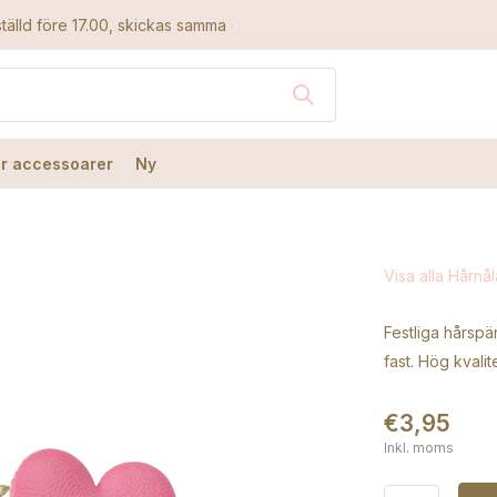
tälld före 17.00, skickas samma dag
r accessoarer
Ny
Visa alla Hårnål
Festliga hårspä
fast. Hög kvalit
€3,95
Inkl. moms