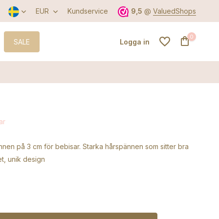
EUR
Kundservice
9,5
@
ValuedShops
0
SALE
Logga in
Skapa ett konto
ar
Skapa ett konto
nnen på 3 cm för bebisar. Starka hårspännen som sitter bra
et, unik design