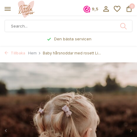
0
9,5
n
Beställd före 17.00, skickas s
Tillbaka
Hem
Baby hårsnoddar med rosett Li...