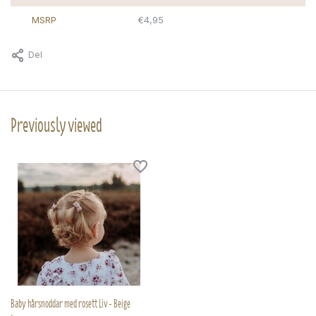
MSRP
€4,95
Del
Previously viewed
Baby hårsnoddar med rosett Liv - Beige