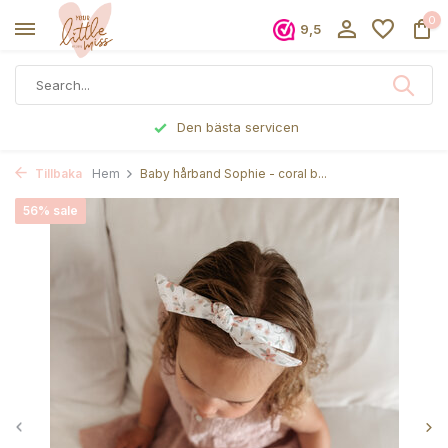
0
9,5
Den bästa servicen
Tillbaka
Hem
Baby hårband Sophie - coral b...
56% sale