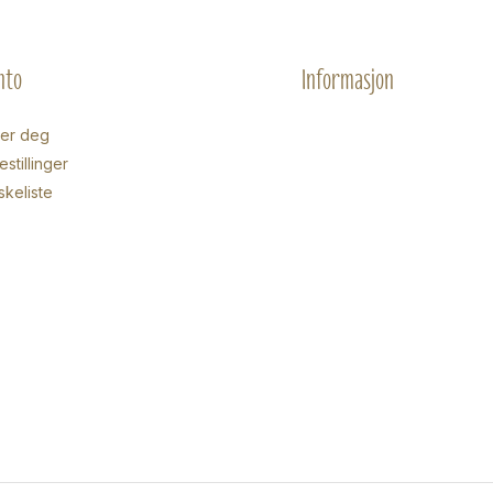
nto
Informasjon
rer deg
stillinger
skeliste