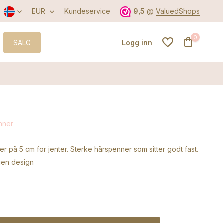
EUR
Kundeservice
9,5
@
ValuedShops
0
SALG
Logg inn
Opprett konto
nner
Opprett konto
r på 5 cm for jenter. Sterke hårspenner som sitter godt fast.
gen design