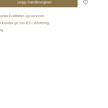
Legg i handlevognen
 beste kvaliteten og servicen
 kunder gir oss 9,5 i vurdering
ng