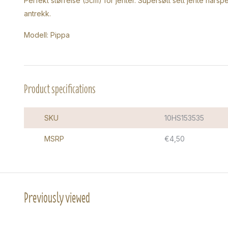
Perfekt størrelse (5cm) for jenter. Supersøtt sett jente hårspe
antrekk.
Modell: Pippa
Product specifications
SKU
10HS153535
MSRP
€4,50
Previously viewed