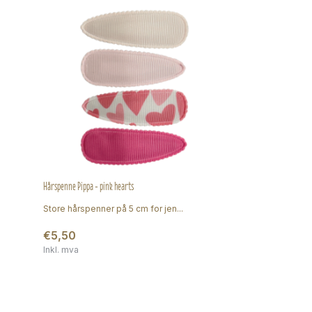
Hårspenne Pippa - pink hearts
Store hårspenner på 5 cm for jen...
€5,50
Inkl. mva