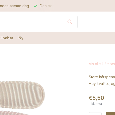
me dag
Den beste kvaliteten
Den beste servicen
tilbehør
Ny
Vis alle Hårspe
Store hårspenne
Høy kvalitet, e
€5,50
Inkl. mva