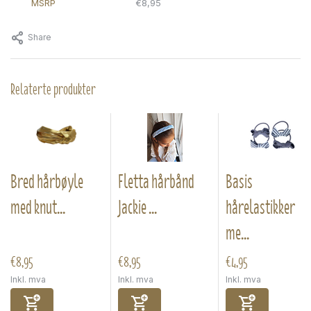
MSRP
€8,95
Share
Relaterte produkter
Bred hårbøyle
Fletta hårbånd
Basis
med knut...
Jackie ...
hårelastikker
me...
€8,95
€8,95
€4,95
Inkl. mva
Inkl. mva
Inkl. mva