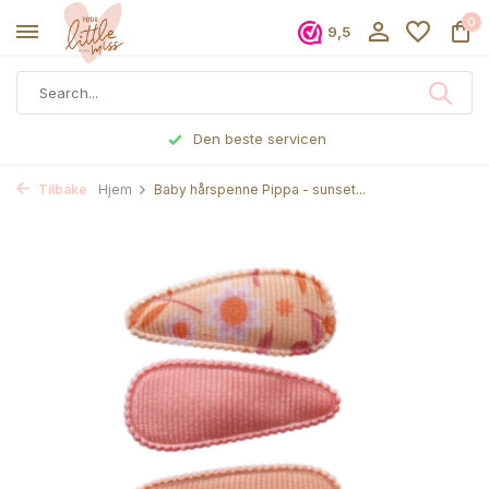
0
9,5
Den beste servicen
Tilbake
Hjem
Baby hårspenne Pippa - sunset...