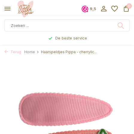
0
9,5
De beste service
Terug
Home
Haarspeldjes Pippa - cherrylic...