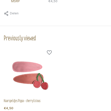
MSRP
€4,50
Delen
Previously viewed
Haarspeldjes Pippa - cherrylicious
€4,50