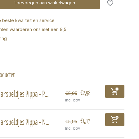
Toevoegen aan winkelwagen
e beste kwaliteit en service
anten waarderen ons met een 9,5
ring
roducten
arspeldjes Pippa - P...
€2,98
€5,95
Incl. btw
arspeldjes Pippa - N...
€4,17
€5,95
Incl. btw