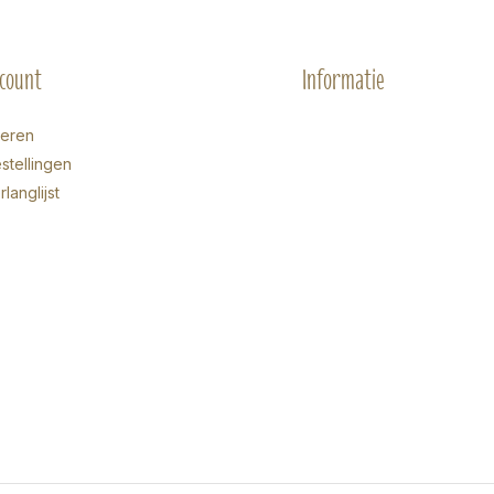
ccount
Informatie
reren
stellingen
rlanglijst