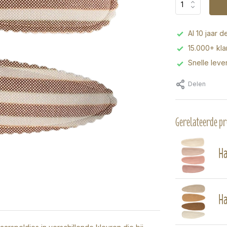
Al 10 jaar d
15.000+ kl
Snelle leve
Delen
Gerelateerde p
Ha
Ha