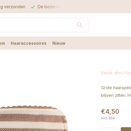
dag verzonden
De beste kwaliteit
De beste service
em
Haaraccessoires
Nieuw
Bekijk alles Ha
Grote haarspel
blijven zitten. 
€4,50
Incl. btw