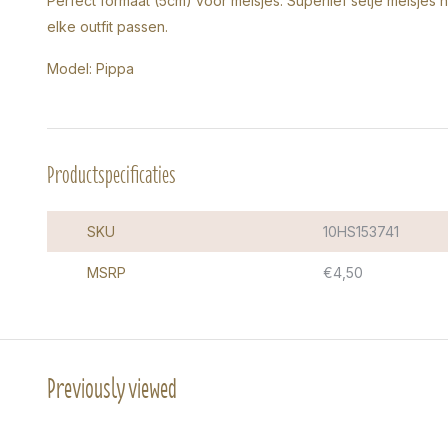
Perfect formaat (5cm) voor meisjes. Superlief setje meisjes h
elke outfit passen.
Model: Pippa
Productspecificaties
SKU
10HS153741
MSRP
€4,50
Previously viewed