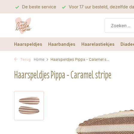
iteit
De beste service
Voor 17 uur besteld, dezelfde 
Haarspeldjes
Haarbandjes
Haarelastiekjes
Diade
Terug
Home
Haarspeldjes Pippa - Caramel s...
Haarspeldjes Pippa - Caramel stripe