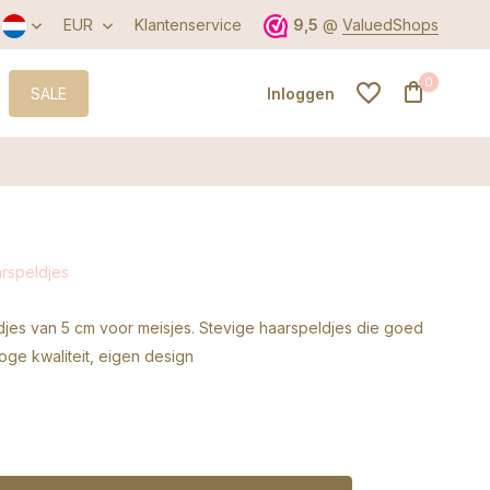
EUR
Klantenservice
9,5
@
ValuedShops
0
SALE
Inloggen
Account aanmaken
arspeldjes
Account aanmaken
djes van 5 cm voor meisjes. Stevige haarspeldjes die goed
Hoge kwaliteit, eigen design