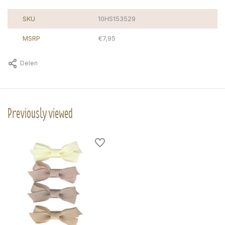
SKU
10HS153529
MSRP
€7,95
Delen
Previously viewed