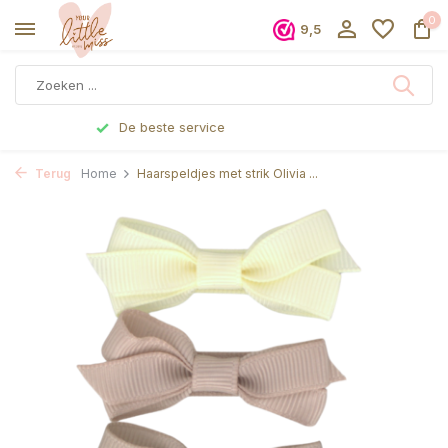
0
9,5
Voor 17 uur besteld, dezelfde dag verzonden
Terug
Home
Haarspeldjes met strik Olivia ...