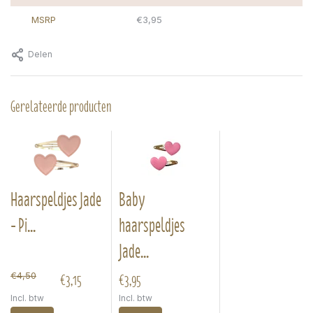
MSRP
€3,95
Delen
Gerelateerde producten
Haarspeldjes Jade
Baby
- Pi...
haarspeldjes
Jade...
€3,15
€3,95
€4,50
Incl. btw
Incl. btw