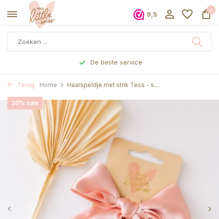
0
9,5
De beste service
Terug
Home
Haarspeldje met strik Tess - s...
30% sale