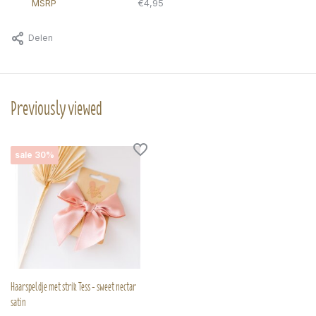
MSRP
€4,95
Delen
Previously viewed
sale 30%
Haarspeldje met strik Tess - sweet nectar
satin