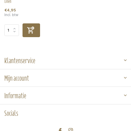
linen
€4,95
Incl. btw
Klantenservice
Mijn account
Informatie
Socials