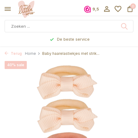
0
9,5
De beste service
Terug
Home
Baby haarelastiekjes met strik...
40% sale