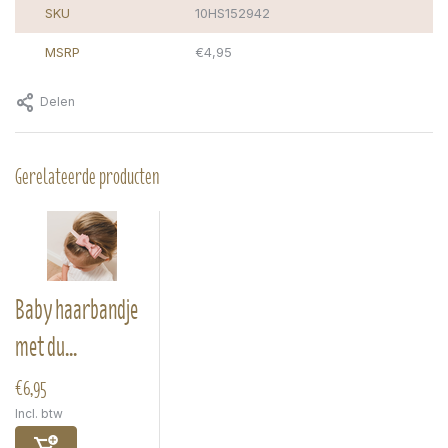
SKU
10HS152942
MSRP
€4,95
Delen
Gerelateerde producten
Baby haarbandje
met du...
€6,95
Incl. btw