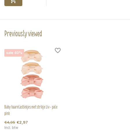
Previously viewed
sale 40%
Baby haarelastiekjes met strikje Liv - pale
pink
€4,95
€2,97
Incl. btw