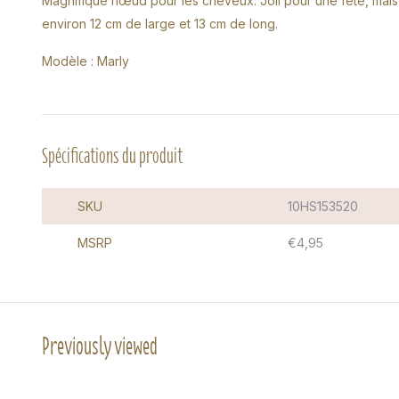
Magnifique nœud pour les cheveux. Joli pour une fête, mais a
environ 12 cm de large et 13 cm de long.
Modèle : Marly
Spécifications du produit
SKU
10HS153520
MSRP
€4,95
Previously viewed