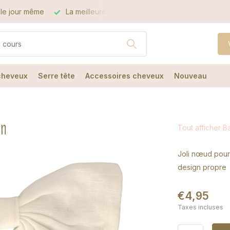
le jour même
La meilleure qualité
Le meilleur service
 cheveux
Serre tête
Accessoires cheveux
Nouveau
en
Tout afficher B
Joli nœud pour
design propre
€4,95
Taxes incluses