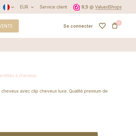
EUR
Service client
9,5
@
ValuedShops
0
VENTE
Se connecter
S'inscrire
arrettes à cheveux
S'inscrire
 cheveux avec clip cheveux luxe. Qualité premium de