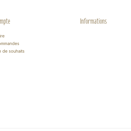
ompte
Informations
ire
ommandes
e de souhaits