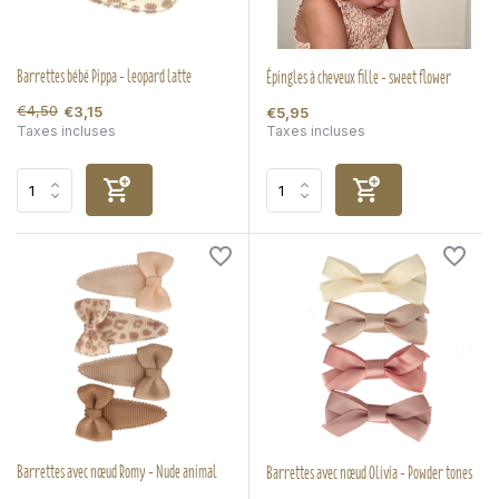
Barrettes bébé Pippa - leopard latte
Épingles à cheveux fille - sweet flower
€4,50
€3,15
€5,95
Taxes incluses
Taxes incluses
Barrettes avec nœud Romy - Nude animal
Barrettes avec nœud Olivia - Powder tones