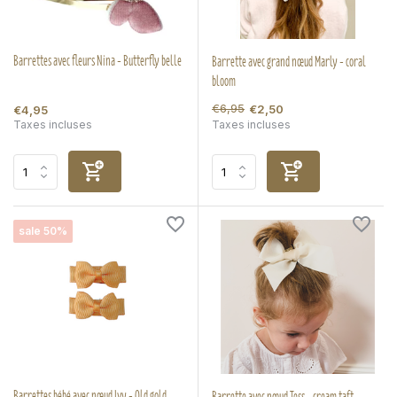
Barrettes avec fleurs Nina - Butterfly belle
Barrette avec grand nœud Marly - coral
bloom
€6,95
€2,50
€4,95
Taxes incluses
Taxes incluses
sale 50%
Barrettes bébé avec nœud Ivy - Old gold
Barrette avec nœud Tess - cream taft