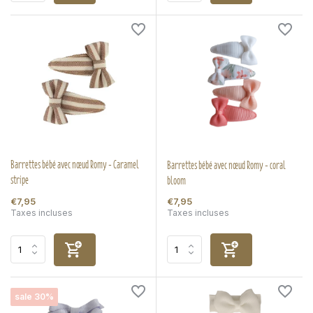
Barrettes bébé avec nœud Romy - Caramel
Barrettes bébé avec nœud Romy - coral
stripe
bloom
€7,95
€7,95
Taxes incluses
Taxes incluses
sale 30%