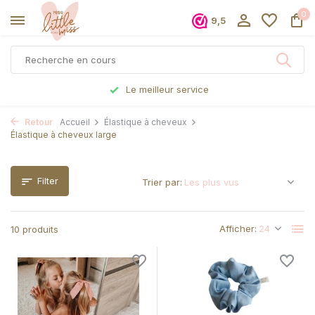
0
9,5
Commandé avant 17h, expédié le jour même
Retour
Accueil
Élastique à cheveux
Élastique à cheveux large
Filter
Trier par:
Afficher:
10 produits