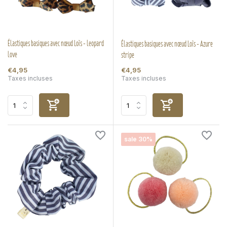
Élastiques basiques avec nœud Loïs - leopard
Élastiques basiques avec nœud Loïs - Azure
love
stripe
€4,95
€4,95
Taxes incluses
Taxes incluses
sale 30%