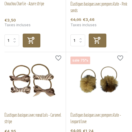
Chouchou Charlie - Azure stripe
Élastiques basiques avec pompons Kate - Pink
sands
€4,95
€3,46
€3,50
Taxes incluses
Taxes incluses
sale 75%
Élastiques basiques avec nœud Loïs - Caramel
Élastiques basiques avec pompons Kate -
stripe
leopard love
€4,95
€1,24
€4,95