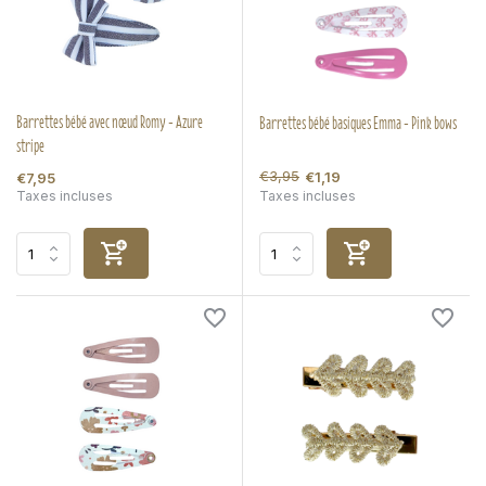
Barrettes bébé avec nœud Romy - Azure
Barrettes bébé basiques Emma - Pink bows
stripe
€3,95
€1,19
€7,95
Taxes incluses
Taxes incluses