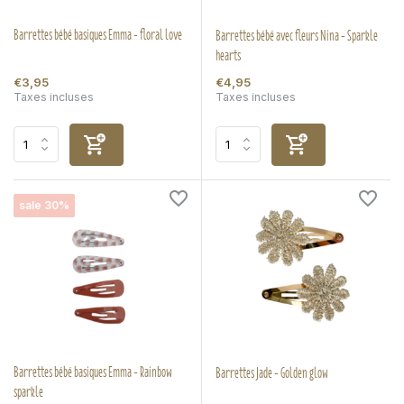
Barrettes bébé basiques Emma - floral love
Barrettes bébé avec fleurs Nina - Sparkle
hearts
€3,95
€4,95
Taxes incluses
Taxes incluses
sale 30%
Barrettes bébé basiques Emma - Rainbow
Barrettes Jade - Golden glow
sparkle