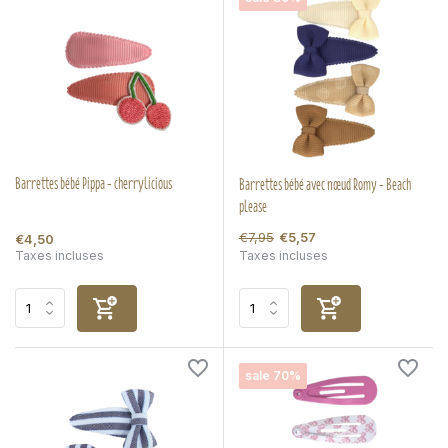
Barrettes bébé Pippa - cherrylicious
Barrettes bébé avec nœud Romy - Beach
please
€7,95
€5,57
€4,50
Taxes incluses
Taxes incluses
sale 70%