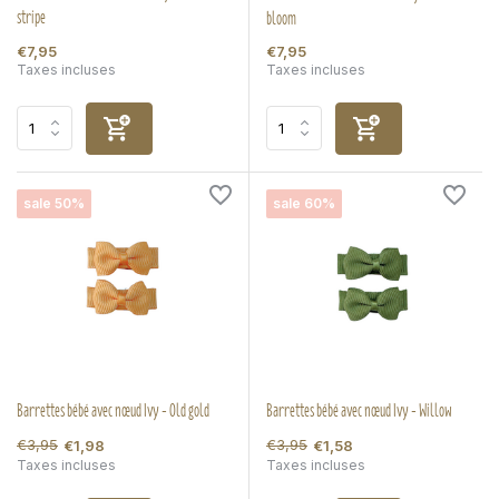
stripe
bloom
€7,95
€7,95
Taxes incluses
Taxes incluses
sale 50%
sale 60%
Barrettes bébé avec nœud Ivy - Old gold
Barrettes bébé avec nœud Ivy - Willow
€3,95
€3,95
€1,98
€1,58
Taxes incluses
Taxes incluses