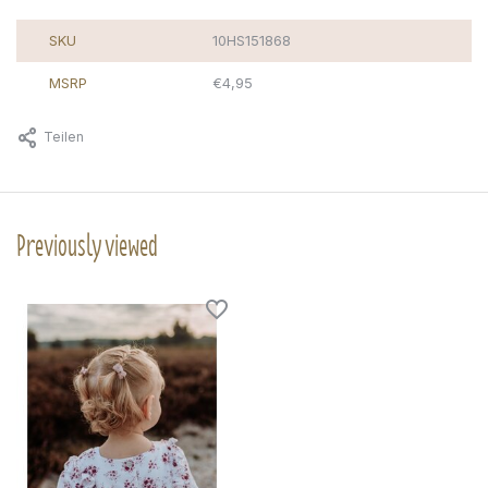
SKU
10HS151868
MSRP
€4,95
Teilen
Previously viewed