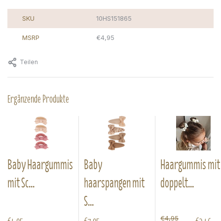
SKU
10HS151865
MSRP
€4,95
Teilen
Ergänzende Produkte
Baby Haargummis
Baby
Haargummis mit
mit Sc...
haarspangen mit
doppelt...
S...
€4,95