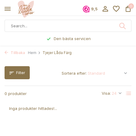
0
9,5
Den bästa servicen
Tillbaka
Hem
Tjejer Låda Färg
Filter
Sortera efter:
Visa:
0 produkter
Inga produkter hittades!...