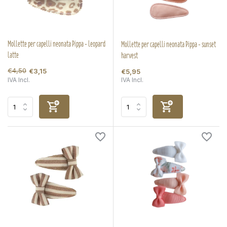
Mollette per capelli neonata Pippa - leopard
Mollette per capelli neonata Pippa - sunset
latte
harvest
€4,50
€3,15
€5,95
IVA Incl.
IVA Incl.