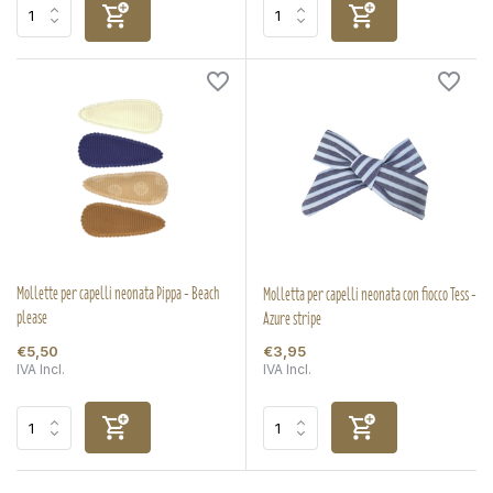
Mollette per capelli neonata Pippa - Beach
Molletta per capelli neonata con fiocco Tess -
please
Azure stripe
€5,50
€3,95
IVA Incl.
IVA Incl.