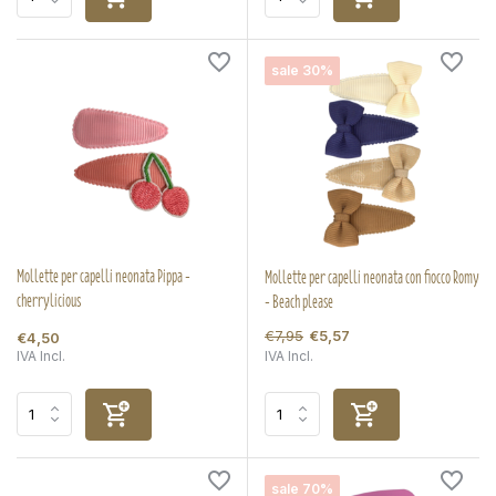
sale 30%
Mollette per capelli neonata Pippa -
Mollette per capelli neonata con fiocco Romy
cherrylicious
- Beach please
€7,95
€5,57
€4,50
IVA Incl.
IVA Incl.
sale 70%