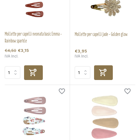
Mollette per capelli neonata basic Emma -
Mollette per capelli Jade - Golden glow
Rainbow sparkle
€4,50
€3,15
€3,95
IVA Incl.
IVA Incl.