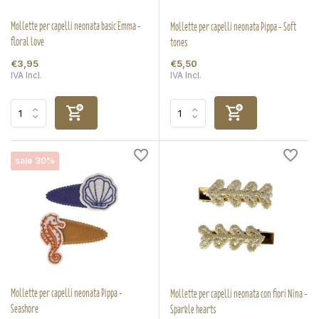
Mollette per capelli neonata basic Emma -
Mollette per capelli neonata Pippa - Soft
floral love
tones
€3,95
€5,50
IVA Incl.
IVA Incl.
sale 30%
Mollette per capelli neonata Pippa -
Mollette per capelli neonata con fiori Nina -
Seashore
Sparkle hearts