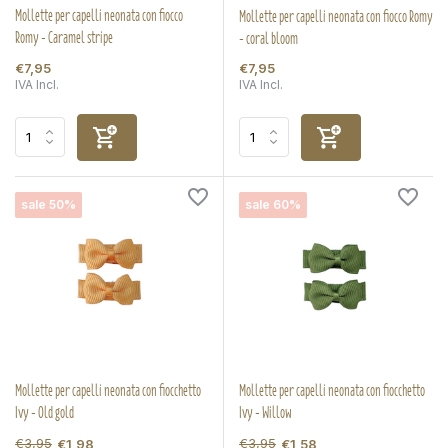
Mollette per capelli neonata con fiocco
Mollette per capelli neonata con fiocco Romy
Romy - Caramel stripe
- coral bloom
€7,95
€7,95
IVA Incl.
IVA Incl.
sale 50%
sale 60%
Mollette per capelli neonata con fiocchetto
Mollette per capelli neonata con fiocchetto
Ivy - Old gold
Ivy - Willow
€3,95
€3,95
€1,98
€1,58