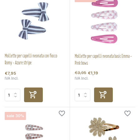
Mollette per capelli neonata con fiocco
Mollette per capelli neonata basic Emma -
Romy - Azure stripe
Pink bows
€3,95
€1,19
€7,95
IVA Incl.
IVA Incl.
sale 30%