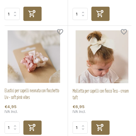
Elastici per capelli neonata con fiocchetto
Molletta per capelli con fiocco Tess - cream
Liv - soft pink vibes
taft
€4,95
€6,95
IVA Incl.
IVA Incl.