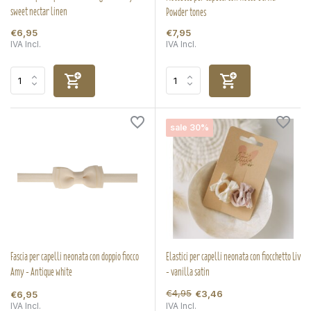
sweet nectar linen
Powder tones
€6,95
€7,95
IVA Incl.
IVA Incl.
sale 30%
Fascia per capelli neonata con doppio fiocco
Elastici per capelli neonata con fiocchetto Liv
Amy - Antique white
- vanilla satin
€4,95
€3,46
€6,95
IVA Incl.
IVA Incl.