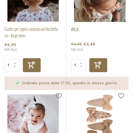
Elastici per capelli neonata con fiocchetto
#N/A
Liv - Beige tones
€4,95
€3,46
€4,95
IVA Incl.
IVA Incl.
Ordinato prima delle 17:00, spedito lo stesso giorno