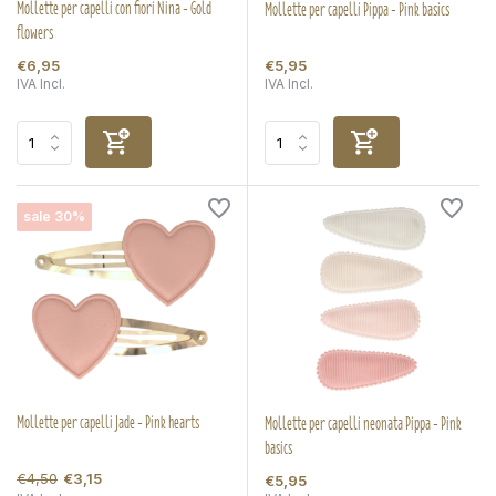
Mollette per capelli con fiori Nina - Gold
Mollette per capelli Pippa - Pink basics
flowers
€6,95
€5,95
IVA Incl.
IVA Incl.
sale 30%
Mollette per capelli Jade - Pink hearts
Mollette per capelli neonata Pippa - Pink
basics
€4,50
€3,15
€5,95