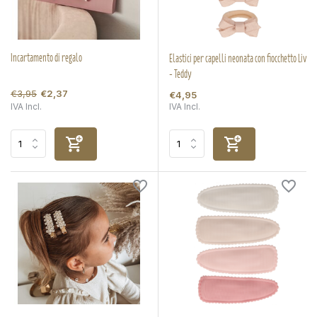
Incartamento di regalo
Elastici per capelli neonata con fiocchetto Liv
- Teddy
€3,95
€2,37
€4,95
IVA Incl.
IVA Incl.