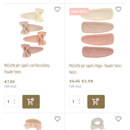
sale 50%
Mollette per capelli con fiocco Romy -
Mollette per capelli Pippa - Powder tones
Powder tones
basics
€5,95
€2,98
€7,95
IVA Incl.
IVA Incl.