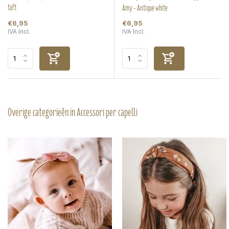
taft
Amy - Antique white
€6,95
€6,95
IVA Incl.
IVA Incl.
Overige categorieën in Accessori per capelli