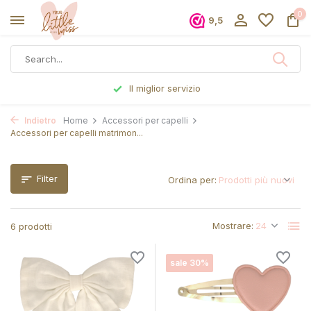
0
9,5
Il miglior servizio
O
Indietro
Home
Accessori per capelli
Accessori per capelli matrimon...
Filter
Ordina per:
Mostrare:
6 prodotti
sale 30%