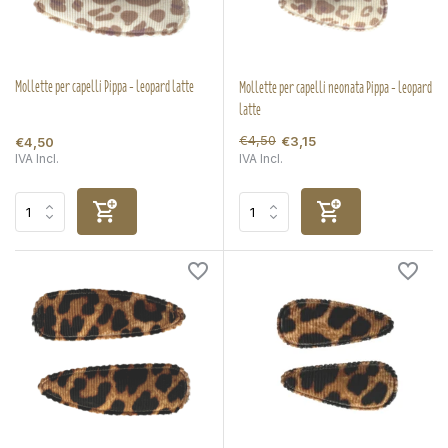
Mollette per capelli Pippa - leopard latte
Mollette per capelli neonata Pippa - leopard
latte
€4,50
€3,15
€4,50
IVA Incl.
IVA Incl.