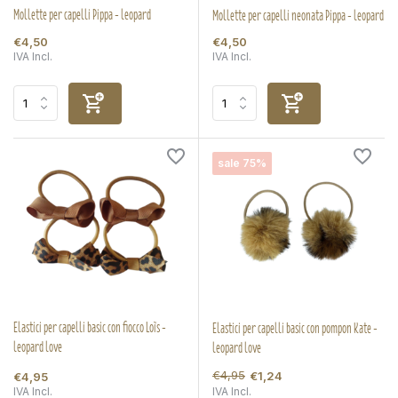
Mollette per capelli Pippa - leopard
Mollette per capelli neonata Pippa - leopard
€4,50
€4,50
IVA Incl.
IVA Incl.
sale 75%
Elastici per capelli basic con fiocco Loïs -
Elastici per capelli basic con pompon Kate -
leopard love
leopard love
€4,95
€1,24
€4,95
IVA Incl.
IVA Incl.