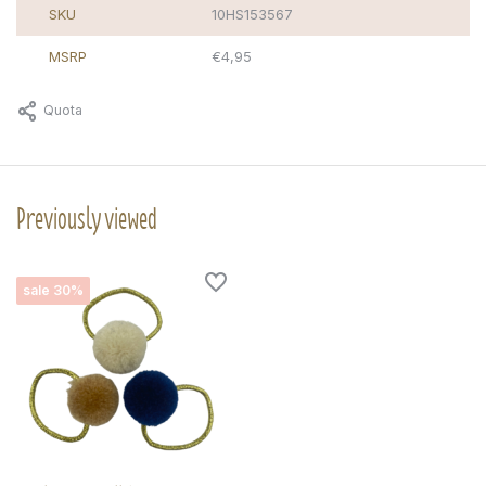
SKU
10HS153567
MSRP
€4,95
Quota
Previously viewed
sale 30%