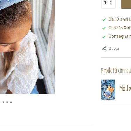
Da 10 anni l
Oltre 15.000
Consegna r
Quota
Prodotti correla
Mollet