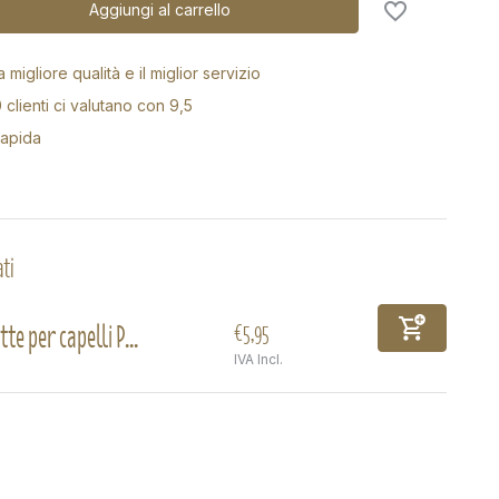
Aggiungi al carrello
a migliore qualità e il miglior servizio
 clienti ci valutano con 9,5
apida
ti
te per capelli P...
€5,95
IVA Incl.