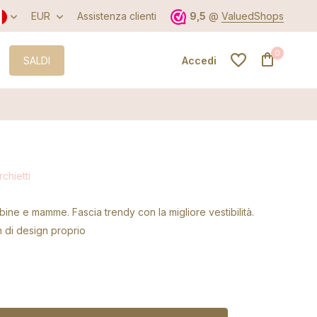
EUR
Assistenza clienti
9,5
@
ValuedShops
0
SALDI
Accedi
Crea un account
chietti
Crea un account
ine e mamme. Fascia trendy con la migliore vestibilità.
 di design proprio