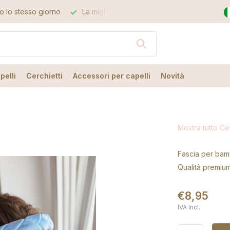
La migliore qualità
Il miglior servizio
pelli
Cerchietti
Accessori per capelli
Novità
Mostra tutto Cer
Fascia per bamb
Qualità premium
€8,95
IVA Incl.