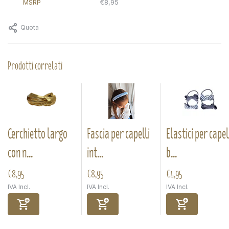
MSRP
€8,95
Quota
Prodotti correlati
Cerchietto largo
Fascia per capelli
Elastici per capel
con n...
int...
b...
€8,95
€8,95
€4,95
IVA Incl.
IVA Incl.
IVA Incl.