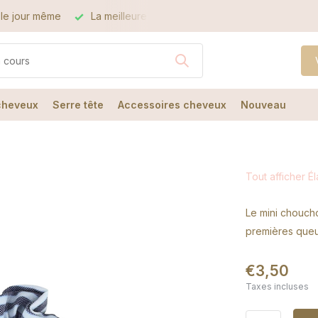
le jour même
La meilleure qualité
Le meilleur service
 cheveux
Serre tête
Accessoires cheveux
Nouveau
Tout afficher É
Le mini choucho
premières queu
€3,50
Taxes incluses