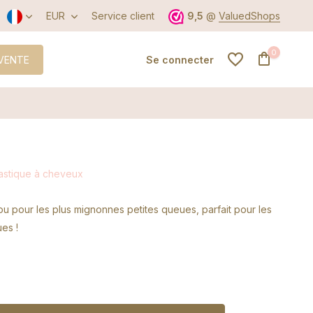
EUR
Service client
9,5
@
ValuedShops
0
VENTE
Se connecter
S'inscrire
lastique à cheveux
S'inscrire
u pour les plus mignonnes petites queues, parfait pour les
es !