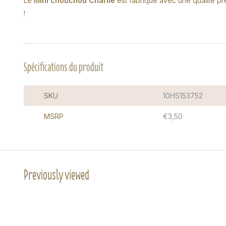
Le
mini chouchou Charlie
est fabriqué avec une qualité pre
!
Spécifications du produit
SKU
10HS153752
MSRP
€3,50
Previously viewed