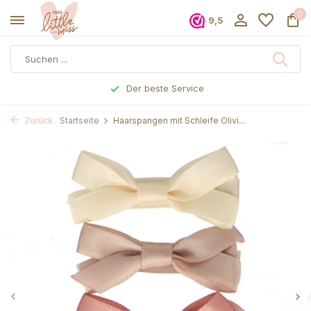
0
9,5
Service
Vor 17 Uhr bestellt, noch am 
Zurück
Startseite
Haarspangen mit Schleife Olivi...