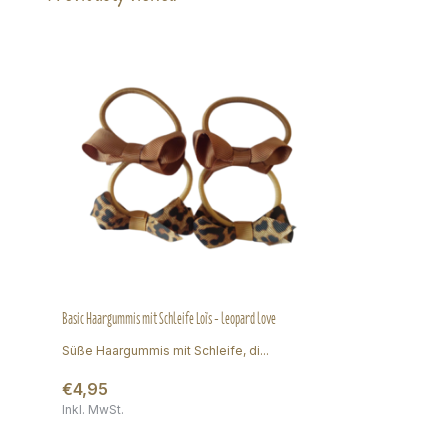
Basic Haargummis mit Schleife Loïs - leopard love
Süße Haargummis mit Schleife, di...
€4,95
Inkl. MwSt.