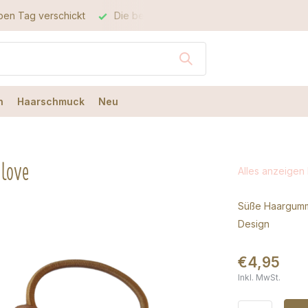
Die beste Qualität
Der beste Service
n
Haarschmuck
Neu
 love
Alles anzeigen
Süße Haargummis
Design
€4,95
Inkl. MwSt.