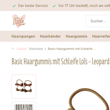
e Service
Vor 17 Uhr bestellt, noch am selben Tag verschickt
Haarspangen
Haarbänder
Haargummis
Haarreife
Zurück
Startseite
Basic Haargummis mit Schleife ...
Basic Haargummis mit Schleife Loïs - leopard