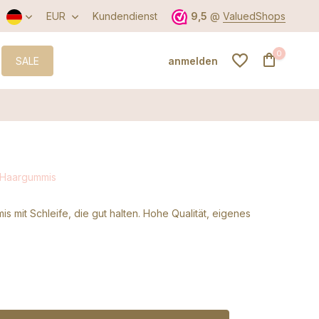
EUR
Kundendienst
9,5
@
ValuedShops
0
SALE
anmelden
Benutzerkonto
anlegen
 Haargummis
Benutzerkonto
 mit Schleife, die gut halten. Hohe Qualität, eigenes
anlegen