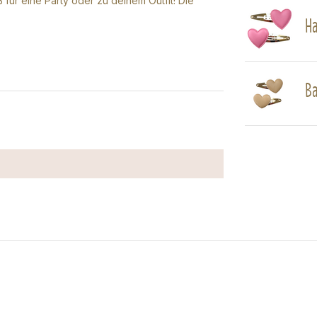
für eine Party oder zu deinem Outfit! Die
Ha
Ba