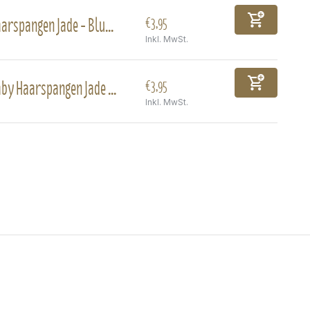
arspangen Jade - Blu...
€3,95
Inkl. MwSt.
by Haarspangen Jade ...
€3,95
Inkl. MwSt.