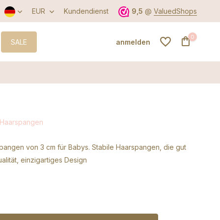
EUR
Kundendienst
9,5
@
ValuedShops
0
SALE
anmelden
Benutzerkonto
anlegen
 Haarspangen
Benutzerkonto
spangen von 3 cm für Babys. Stabile Haarspangen, die gut
anlegen
alität, einzigartiges Design