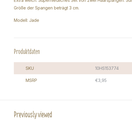
Extra weich: Superniedliches Set von zwei Haarspangen. Süß 
Größe der Spangen beträgt 3 cm.
Modell: Jade
Produktdaten
SKU
10HS153774
MSRP
€3,95
Previously viewed