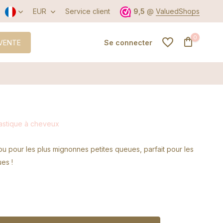
EUR
Service client
9,5
@
ValuedShops
0
VENTE
Se connecter
S'inscrire
lastique à cheveux
S'inscrire
u pour les plus mignonnes petites queues, parfait pour les
es !