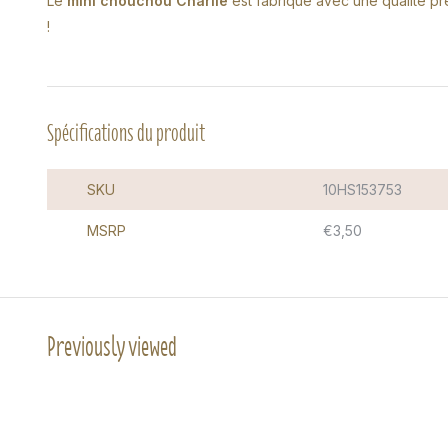
Le
mini chouchou Charlie
est fabriqué avec une qualité pre
!
Spécifications du produit
SKU
10HS153753
MSRP
€3,50
Previously viewed