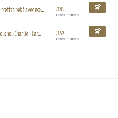
rrettes bébé avec nœ...
€7,95
Taxes incluses
ouchou Charlie - Car...
€3,50
Taxes incluses