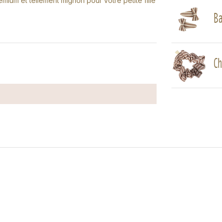
mium et tellement mignon pour votre petite fille
Ba
Ch