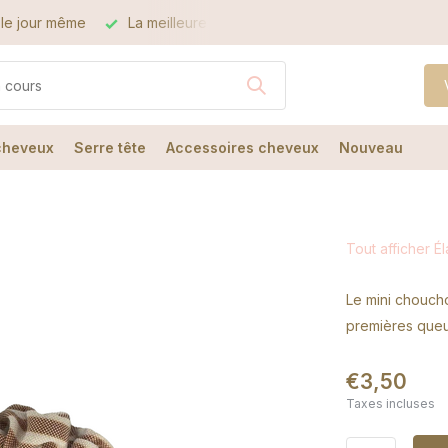
le jour même
La meilleure qualité
Le meilleur service
 cheveux
Serre tête
Accessoires cheveux
Nouveau
Tout afficher É
Le mini choucho
premières queu
€3,50
Taxes incluses