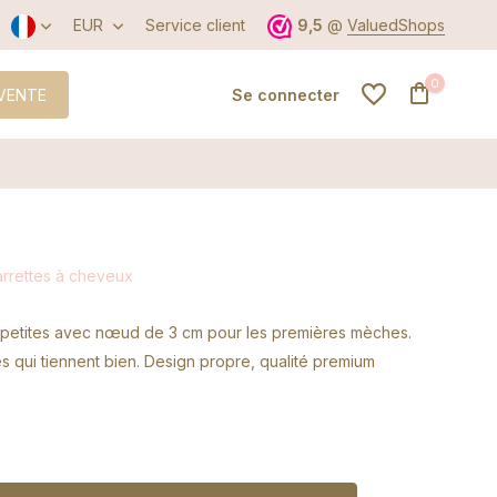
EUR
Service client
9,5
@
ValuedShops
0
VENTE
Se connecter
S'inscrire
arrettes à cheveux
S'inscrire
a petites avec nœud de 3 cm pour les premières mèches.
es qui tiennent bien. Design propre, qualité premium