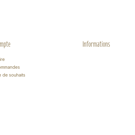
ompte
Informations
ire
ommandes
e de souhaits