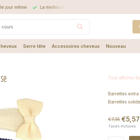
le jour même
La meilleure qualité
Le meilleur service
 cheveux
Serre tête
Accessoires cheveux
Nouveau
ase
Tout afficher B
Barrettes extr
Barrettes solid
€5,57
€7,95
Taxes incluses