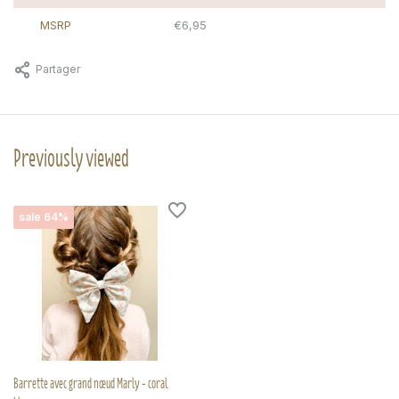
MSRP
€6,95
Partager
Previously viewed
sale 64%
Barrette avec grand nœud Marly - coral