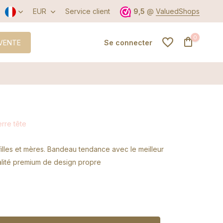
EUR
Service client
9,5
@
ValuedShops
0
VENTE
Se connecter
S'inscrire
erre tête
S'inscrire
illes et mères. Bandeau tendance avec le meilleur
alité premium de design propre