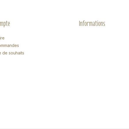
ompte
Informations
ire
ommandes
e de souhaits