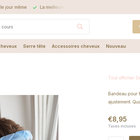
illeure qualité
Le meilleur service
 cheveux
Serre tête
Accessoires cheveux
Nouveau
Tout afficher S
Bandeau pour f
ajustement. Qu
€8,95
Taxes incluses