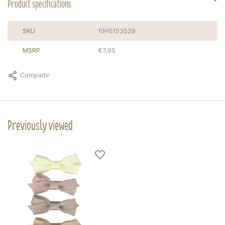
Product specifications
SKU
10HS153529
MSRP
€7,95
Compartir
Previously viewed