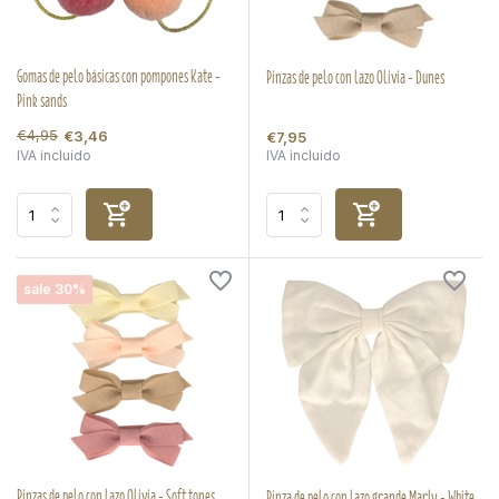
Gomas de pelo básicas con pompones Kate -
Pinzas de pelo con lazo Olivia - Dunes
Pink sands
€4,95
€3,46
€7,95
IVA incluido
IVA incluido
sale 30%
Pinzas de pelo con lazo Olivia - Soft tones
Pinza de pelo con lazo grande Marly - White