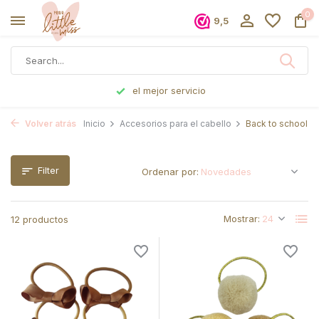
0
9,5
Pedido antes de las 5 p. m., enviado el mismo día
Volver atrás
Inicio
Accesorios para el cabello
Back to school
Filter
Ordenar por:
Mostrar:
12 productos