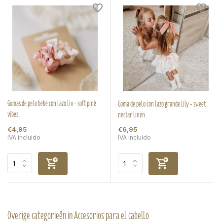
Gomas de pelo bebé con lazo Liv - soft pink
Goma de pelo con lazo grande Lily - sweet
vibes
nectar linen
€4,95
€6,95
IVA incluido
IVA incluido
Overige categorieën in Accesorios para el cabello