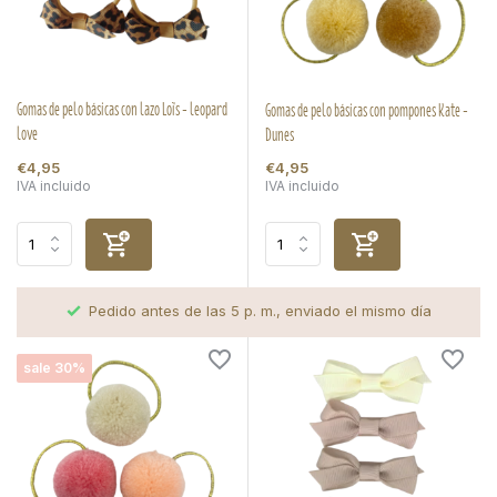
Gomas de pelo básicas con lazo Loïs - leopard
Gomas de pelo básicas con pompones Kate -
love
Dunes
€4,95
€4,95
IVA incluido
IVA incluido
Pedido antes de las 5 p. m., enviado el mismo día
sale 30%