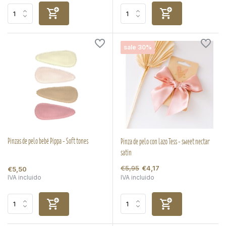
sale 30%
Pinzas de pelo bebé Pippa - Soft tones
Pinza de pelo con lazo Tess - sweet nectar
satin
€5,95
€4,17
€5,50
IVA incluido
IVA incluido