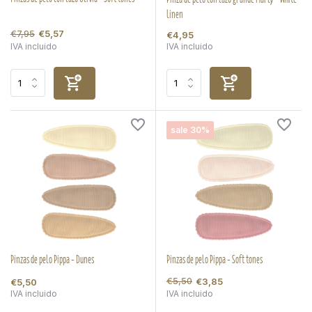
linen
€7,95
€5,57
€4,95
IVA incluido
IVA incluido
sale 30%
Pinzas de pelo Pippa - Dunes
Pinzas de pelo Pippa - Soft tones
€5,50
€3,85
€5,50
IVA incluido
IVA incluido