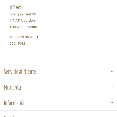
YLM Group
Energiestraat 28
1411AT Naarden
The Netherlands
NL857797864B01
69241082
Servicio al cliente
Mi cuenta
Información