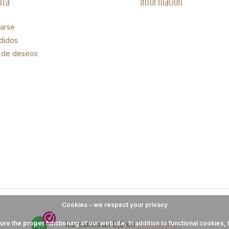
nta
Información
rarse
didos
ta de deseos
Cookies – we respect your privacy
 the proper functioning of our website. In addition to functional cookies, t
9,5
Marcamos un
9,5
en
ValuedShops