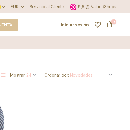
EUR
Servicio al Cliente
9,5
@
ValuedShops
0
VENTA
Iniciar sesión
Crear una
cuenta
Mostrar:
Ordenar por:
Crear una
cuenta