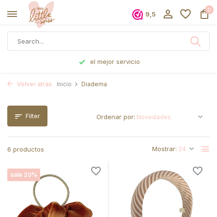
0
9,5
el mejor servicio
Volver atrás
Inicio
Diadema
Filter
Ordenar por:
Mostrar:
6 productos
sale 20%