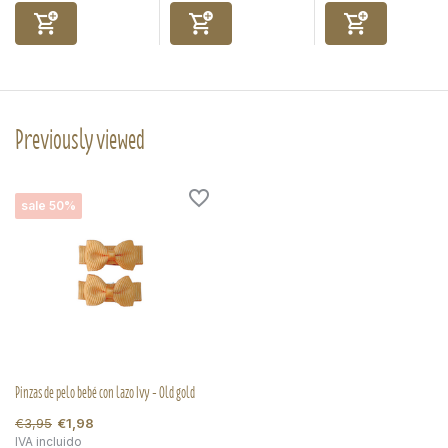
Previously viewed
sale 50%
Pinzas de pelo bebé con lazo Ivy - Old gold
€3,95
€1,98
IVA incluido